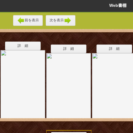
Web書棚
前を表示
次を表示
詳 細
詳 細
詳 細