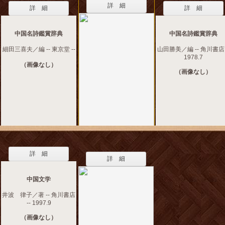
詳 細
詳 細
詳 細
中国名詩鑑賞辞典
中国名詩鑑賞辞典
細田三喜夫／編 -- 東京堂 --
山田勝美／編 -- 角川書店 
1978.7
（画像なし）
（画像なし）
詳 細
詳 細
中国文学
井波 律子／著 -- 角川書店
-- 1997.9
（画像なし）