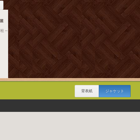
屋
 --
背表紙
ジャケット