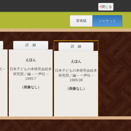
×
閉じる
背表紙
ジャケット
詳 細
詳 細
えほん
えほん
 --
日本子どもの本研究会絵本
日本子どもの本研究会絵本
研究部／編 -- 一声社 --
研究部／編 -- 一声社 --
1995.7
1989.08
（画像なし）
（画像なし）