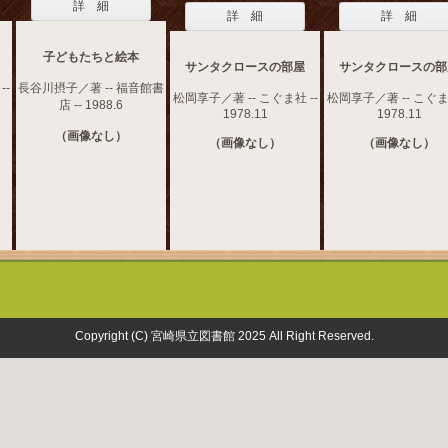
詳 細
詳 細
詳 細
子どもたちと絵本
サンタクロースの部屋
サンタクロースの部
--
長谷川摂子／著 -- 福音館書
松岡享子／著 -- こぐま社 --
松岡享子／著 -- こぐま社
店 -- 1988.6
1978.11
1978.11
（画像なし）
（画像なし）
（画像なし）
Copyright (C) 宮崎県立図書館 2025 All Right Reserved.