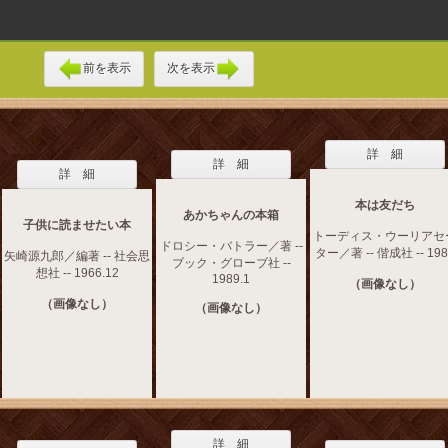
前を表示
次を表示
詳 細
詳 細
詳 細
本は友だち
あかちゃんの本箱
子供に読ませたい本
トーディス・ウーリアセ
ドロシー・バトラー／著 --
ター／著 -- 偕成社 -- 198
矢崎源九郎／編著 -- 社会思
ブック・グローブ社 --
想社 -- 1966.12
1989.1
（画像なし）
（画像なし）
（画像なし）
詳 細