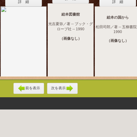
詳 細
詳 細
絵本図書館
絵本の国から
光吉夏弥／著 -- ブック・グ
松田司郎／著 -- 五柳書院 
ローブ社 -- 1990
1990
（画像なし）
（画像なし）
前を表示
次を表示