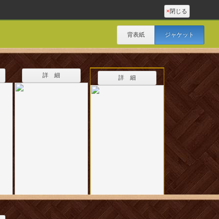
×
閉じる
背表紙
ジャケット
詳 細
詳 細