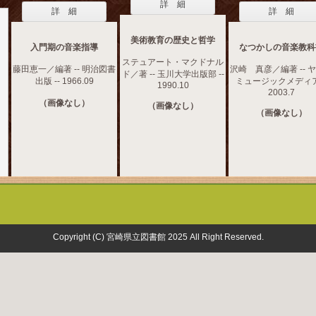
詳 細
詳 細
詳 細
美術教育の歴史と哲学
入門期の音楽指導
なつかしの音楽教科
ステュアート・マクドナル
藤田恵一／編著 -- 明治図書
沢崎 真彦／編著 -- 
ド／著 -- 玉川大学出版部 --
出版 -- 1966.09
ミュージックメディア 
1990.10
2003.7
（画像なし）
（画像なし）
（画像なし）
Copyright (C) 宮崎県立図書館 2025 All Right Reserved.