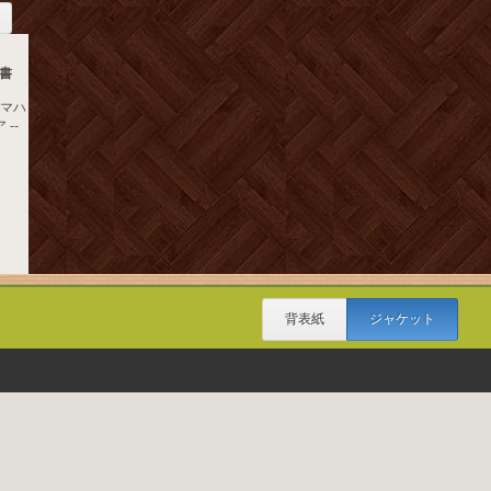
書
ヤマハ
--
背表紙
ジャケット