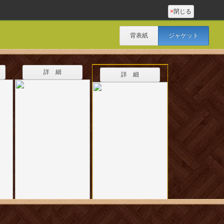
×
閉じる
背表紙
ジャケット
詳 細
詳 細