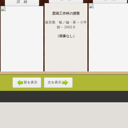
詳 細
図画工作科の授業
板良敷 敏／編・著 -- 小学
館 -- 2002.8
（画像なし）
前を表示
次を表示