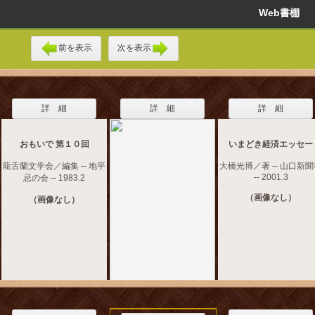
Web書棚
前を表示
次を表示
詳 細
詳 細
詳 細
おもいで 第１０回
いまどき経済エッセー
龍舌蘭文学会／編集 -- 地平
大橋光博／著 -- 山口新
-- 2001.3
忌の会 -- 1983.2
（画像なし）
（画像なし）