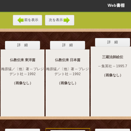
Web書棚
前を表示
次を表示
詳 細
詳 細
詳 細
三蔵法師絵伝
仏教伝来 東洋篇
仏教伝来 日本篇
-- 集英社 -- 1995.7
梅原猛／〔他〕著 -- プレジ
梅原猛／〔他〕著 -- プレジ
デント社 -- 1992
デント社 -- 1992
（画像なし）
（画像なし）
（画像なし）