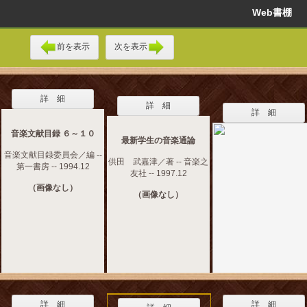
Web書棚
前を表示
次を表示
詳 細
詳 細
詳 細
音楽文献目録 ６～１０
最新学生の音楽通論
音楽文献目録委員会／編 --
供田 武嘉津／著 -- 音楽之
第一書房 -- 1994.12
友社 -- 1997.12
（画像なし）
（画像なし）
詳 細
詳 細