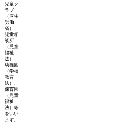
児童ク
ラブ
（厚生
労働
省）、
児童相
談所
（児童
福祉
法）、
幼稚園
（学校
教育
法）、
保育園
（児童
福祉
法）等
をいい
ます。