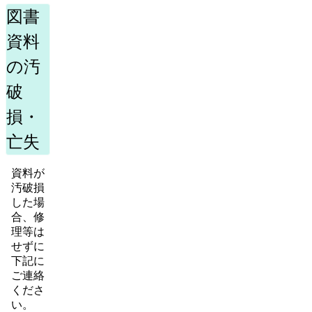
図書
資料
の汚
破
損・
亡失
資料が
汚破損
した場
合、修
理等は
せずに
下記に
ご連絡
くださ
い。