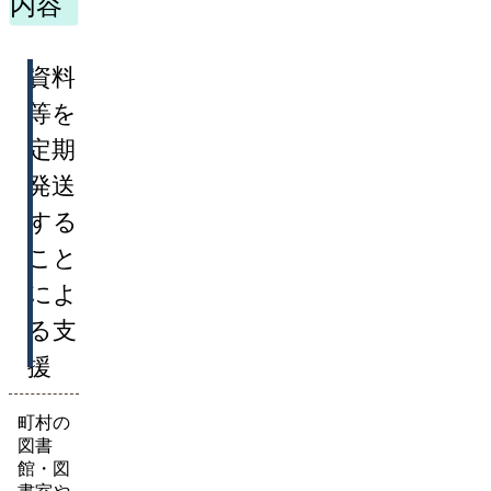
内容
資料
等を
定期
発送
する
こと
によ
る支
援
町村の
図書
館・図