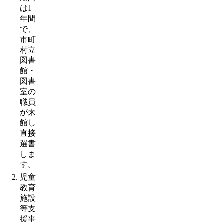
は1
年間
で、
市町
村立
図書
館・
図書
室の
職員
が来
館し
直接
選書
しま
す。
児童
教育
施設
等支
援事