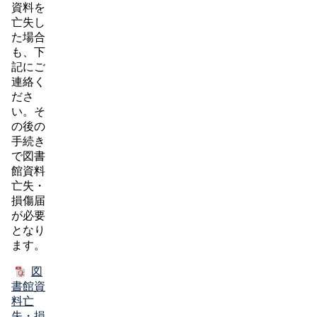
資料を
亡失し
た場合
も、下
記にご
連絡く
ださ
い。そ
の後の
手続き
で図書
館資料
亡失・
損傷届
が必要
となり
ます。
図
書館資
料亡
失・損