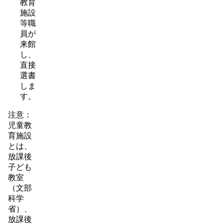
教育
施設
等職
員が
来館
し、
直接
選書
しま
す。
注意：
児童教
育施設
とは、
放課後
子ども
教室
（文部
科学
省）、
放課後