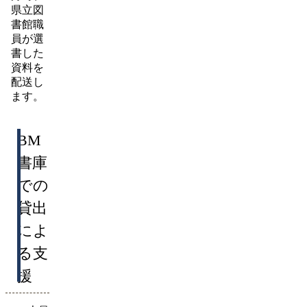
県立図
書館職
員が選
書した
資料を
配送し
ます。
BM
書庫
での
貸出
によ
る支
援