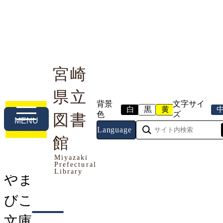
宮崎
県立
利用案内
本や資料を探す
調べる・相談する
背景
文字サイ
白
黒
黄
色
ズ
図書
MENU
Language
トップページ
館
>
つながる図書館
>
県内学校専用
>
やまびこ文庫
Miyazaki
Prefectural
Library
やま
びこ
文庫