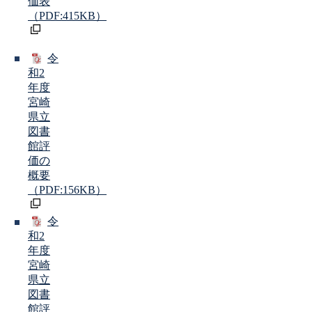
価表
（PDF:415KB）
令
和2
年度
宮崎
県立
図書
館評
価の
概要
（PDF:156KB）
令
和2
年度
宮崎
県立
図書
館評