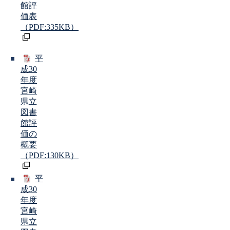
館評
価表
（PDF:335KB）
平
成30
年度
宮崎
県立
図書
館評
価の
概要
（PDF:130KB）
平
成30
年度
宮崎
県立