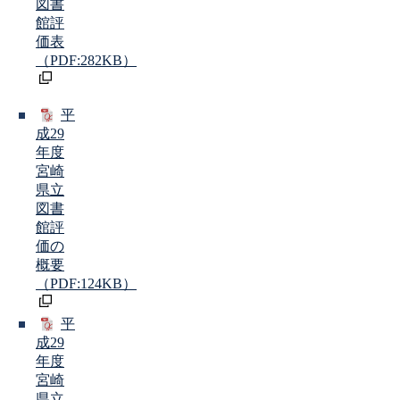
図書
館評
価表
（PDF:282KB）
平
成29
年度
宮崎
県立
図書
館評
価の
概要
（PDF:124KB）
平
成29
年度
宮崎
県立