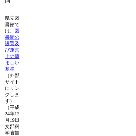
県立図
書館で
は、
図
書館の
設置及
び運営
上の望
ましい
基準
（外部
サイト
にリン
クしま
す）
（平成
24年12
月19日
文部科
学省告