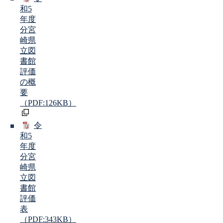
和5
年度
分宮
崎県
立図
書館
評価
の概
要
（PDF:126KB）
令
和5
年度
分宮
崎県
立図
書館
評価
表
（PDF:343KB）