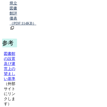
県立
図書
館評
価表
（PDF:114KB）
参考
図書館
の設置
及び運
営上の
望まし
い基準
（外部
サイト
にリン
クしま
す）