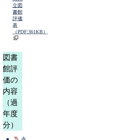
立図
書館
評価
表
（PDF:361KB）
図書
館評
価の
内容
（過
年度
分）
令