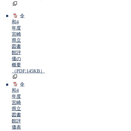
令
和4
年度
宮崎
県立
図書
館評
価の
概要
（PDF:145KB）
令
和4
年度
宮崎
県立
図書
館評
価表