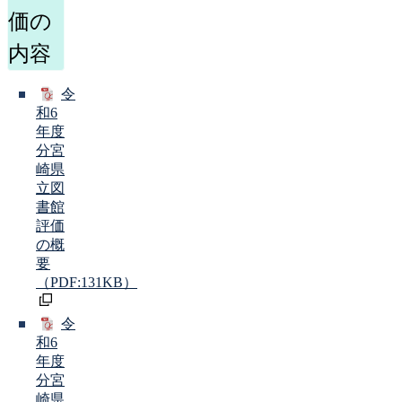
価の
内容
令
和6
年度
分宮
崎県
立図
書館
評価
の概
要
（PDF:131KB）
令
和6
年度
分宮
崎県