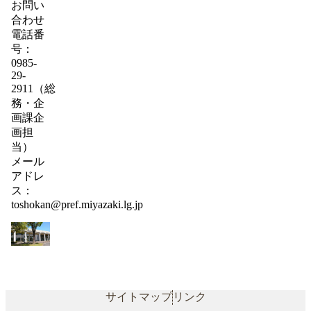
お問い
合わせ
電話番
号：
0985-
29-
2911（総
務・企
画課企
画担
当）
メール
アドレ
ス：
toshokan@pref.miyazaki.lg.jp
サイトマップ
リンク