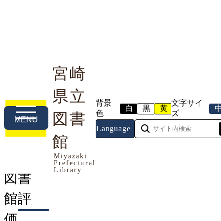
宮崎
県立
利用案内
本や資料を探す
調べる・相談する
背景
文字サイ
白
黒
黄
色
ズ
図書
MENU
Language
トップページ
館
>
宮崎県立図書館について
> 図書館
評価
Miyazaki
Prefectural
Library
図書
館評
価