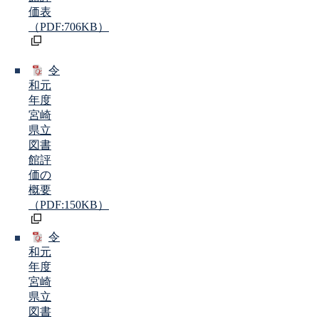
価表
（PDF:706KB）
令
和元
年度
宮崎
県立
図書
館評
価の
概要
（PDF:150KB）
令
和元
年度
宮崎
県立
図書