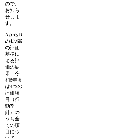
ので、
お知ら
せしま
す。
AからD
の4段階
の評価
基準に
よる評
価の結
果、令
和6年度
は3つの
評価項
目（行
動指
針）の
うち全
ての項
目につ