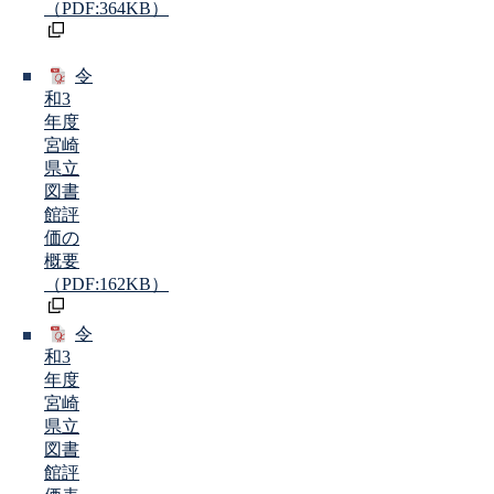
（PDF:364KB）
令
和3
年度
宮崎
県立
図書
館評
価の
概要
（PDF:162KB）
令
和3
年度
宮崎
県立
図書
館評