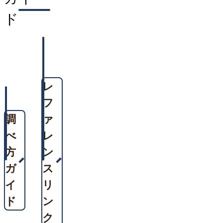
ド
レ
フ
調
ァ
べ
レ
方
ン
ガ
ス
イ
リ
ド
ン
ク