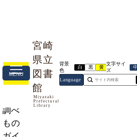
宮崎
県立
利用案内
本や資料を探す
調べる・相談する
背景
文字サイ
白
黒
黄
色
ズ
図書
MENU
Language
トップページ
館
>
調べる・相談する
> 調べものガイ
ド
Miyazaki
Prefectural
Library
調べ
もの
ガイ