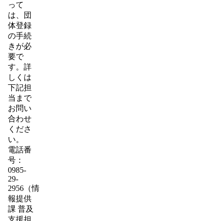
って
は、団
体登録
の手続
きが必
要で
す。詳
しくは
下記担
当まで
お問い
合わせ
くださ
い。
電話番
号：
0985-
29-
2956（情
報提供
課 普及
支援担