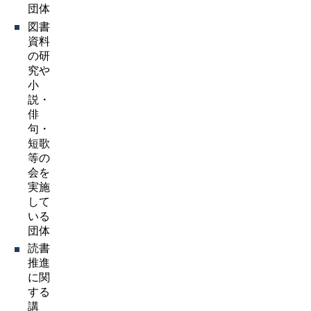
団体
図書
資料
の研
究や
小
説・
俳
句・
短歌
等の
会を
実施
して
いる
団体
読書
推進
に関
する
講