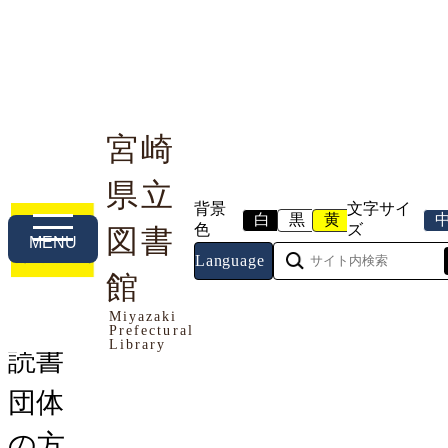
宮崎
県立
利用案内
本や資料を探す
調べる・相談する
背景
文字サイ
白
黒
黄
色
ズ
図書
MENU
Language
トップページ
館
>
利用する
>
団体利用
> 読書団体の
方へ
Miyazaki
Prefectural
Library
読書
団体
の方