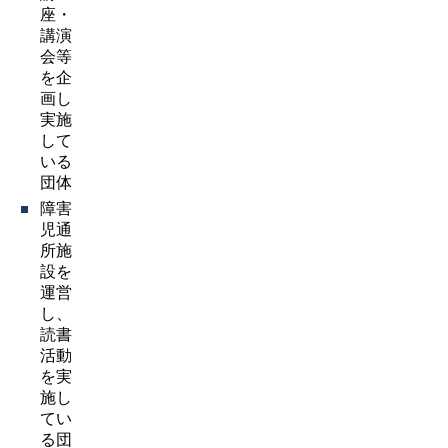
座・
講演
会等
を企
画し
実施
して
いる
団体
障害
児通
所施
設を
運営
し、
読書
活動
を実
施し
てい
る団