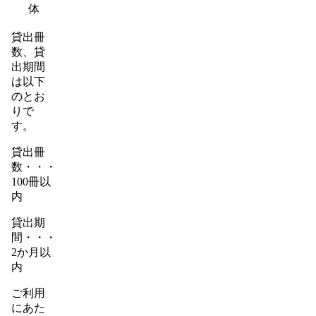
体
貸出冊
数、貸
出期間
は以下
のとお
りで
す。
貸出冊
数・・・
100冊以
内
貸出期
間・・・
2か月以
内
ご利用
にあた