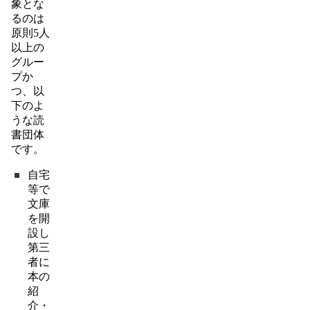
象とな
るのは
原則5人
以上の
グルー
プか
つ、以
下のよ
うな読
書団体
です。
自宅
等で
文庫
を開
設し
第三
者に
本の
紹
介・