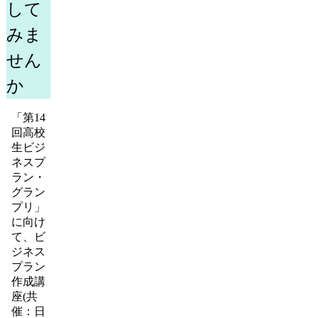
して
みま
せん
か
「第14
回高校
生ビジ
ネスプ
ラン・
グラン
プリ」
に向け
て、ビ
ジネス
プラン
作成講
座(共
催：日