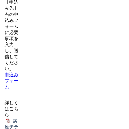
【申込
み先】
右の申
込みフ
ォーム
に必要
事項を
入力
し、送
信して
くださ
い。
申込み
フォー
ム
詳しく
はこち
ら
講
座チラ