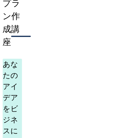
プラ
ン作
成講
座
あな
たの
アイ
デア
をビ
ジネ
スに