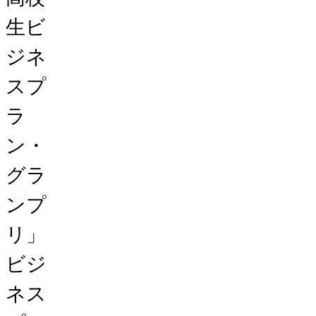
生ビ
ジネ
スプ
ラ
ン・
グラ
ンプ
リ」
ビジ
ネス