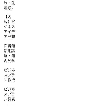
制・先
着順)
【内
容】ビ
ジネス
アイデ
ア発想
図書館
活用講
座・館
内見学
ビジネ
スプラ
ン作成
ビジネ
スプラ
ン発表