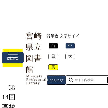
宮崎
背景色
文字サイズ
県立
白
中
利用案内
本や資料を探す
調べる・相談する
図書
黒
大
MENU
黄
トップページ
館
>
お知らせ
> 「第14回高校生ビジネ
スプラン・グランプリ」ビジネスプラン作成講座
Miyazaki
Prefectural
Language
Library
「第
14回
高校