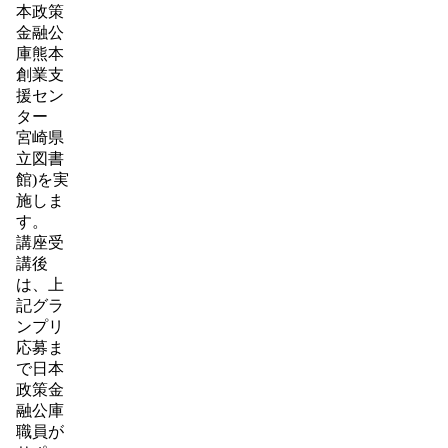
本政策
金融公
庫熊本
創業支
援セン
ター
宮崎県
立図書
館)を実
施しま
す。
講座受
講後
は、上
記グラ
ンプリ
応募ま
で日本
政策金
融公庫
職員が