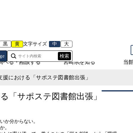
黒
黄
文字サイズ
中
大
ge
調べる・相談する
宮崎県を知る
当
ス支援における「サポステ図書館出張」
ける「サポステ図書館出張」
いか分からない。
か。