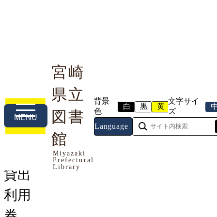
宮崎
県立
利用案内
本や資料を探す
調べる・相談する
背景
文字サイ
白
黒
黄
色
ズ
図書
MENU
Language
トップページ
館
>
お知らせ
> 貸出利用券（貸出カー
ド）の委任・代行利用について
Miyazaki
Prefectural
Library
貸出
利用
券