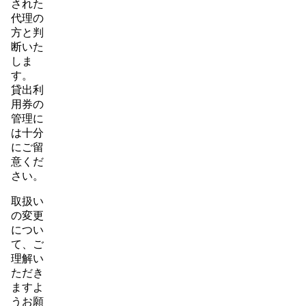
された
代理の
方と判
断いた
しま
す。
貸出利
用券の
管理に
は十分
にご留
意くだ
さい。
取扱い
の変更
につい
て、ご
理解い
ただき
ますよ
うお願