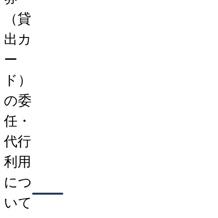
（貸
出カ
ー
ド）
の委
任・
代行
利用
につ
いて